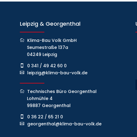
Leipzig & Georgenthal
Klima-Bau Volk GmbH
Seumestraße 137a
04249 Leipzig
0 341 / 49 42 60 0
leipzig@klima-bau-volk.de
Technisches Büro Georgenthal
Lohmühle 4
99887 Georgenthal
0 36 22 / 65 21 0
georgenthal@klima-bau-volk.de