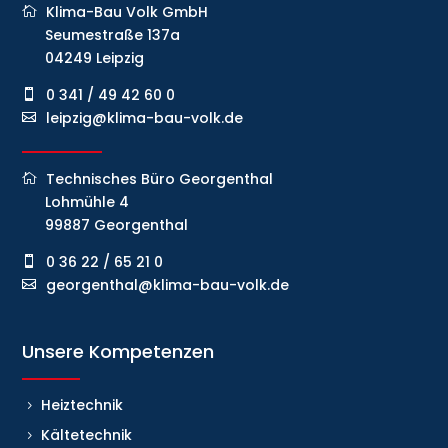
Klima-Bau Volk GmbH
Seumestraße 137a
04249 Leipzig
0 341 / 49 42 60 0
leipzig@klima-bau-volk.de
Technisches Büro Georgenthal
Lohmühle 4
99887 Georgenthal
0 36 22 / 65 21 0
georgenthal@klima-bau-volk.de
Unsere Kompetenzen
Heiztechnik
Kältetechnik