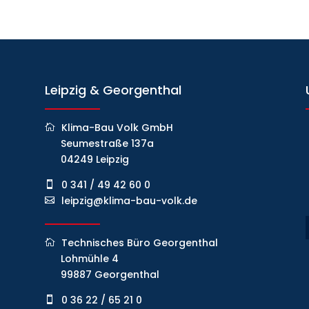
Leipzig & Georgenthal
Klima-Bau Volk GmbH
Seumestraße 137a
04249 Leipzig
0 341 / 49 42 60 0
leipzig@klima-bau-volk.de
Technisches Büro Georgenthal
Lohmühle 4
99887 Georgenthal
0 36 22 / 65 21 0