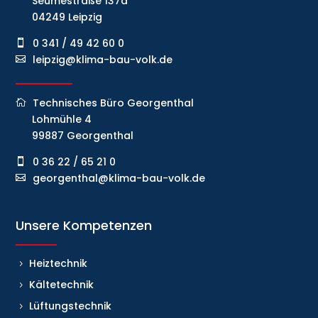
Seumestraße 137a
04249 Leipzig
0 341 / 49 42 60 0
leipzig@klima-bau-volk.de
Technisches Büro Georgenthal
Lohmühle 4
99887 Georgenthal
0 36 22 / 65 21 0
georgenthal@klima-bau-volk.de
Unsere Kompetenzen
Heiztechnik
Kältetechnik
Lüftungstechnik