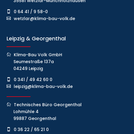
35581 Wetzlar-Münchholzhausen
0 64 41 / 9 58-0
wetzlar@klima-bau-volk.de
Leipzig & Georgenthal
Klima-Bau Volk GmbH
Seumestraße 137a
04249 Leipzig
0 341 / 49 42 60 0
leipzig@klima-bau-volk.de
Technisches Büro Georgenthal
Lohmühle 4
99887 Georgenthal
0 36 22 / 65 21 0