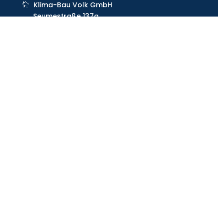
Klima-Bau Volk GmbH
Seumestraße 137a
04249 Leipzig
0 341 / 49 42 60 0
leipzig@klima-bau-volk.de
Technisches Büro Georgenthal
Lohmühle 4
99887 Georgenthal
0 36 22 / 65 21 0
georgenthal@klima-bau-volk.de
Unsere Kompetenzen
Heiztechnik
Kältetechnik