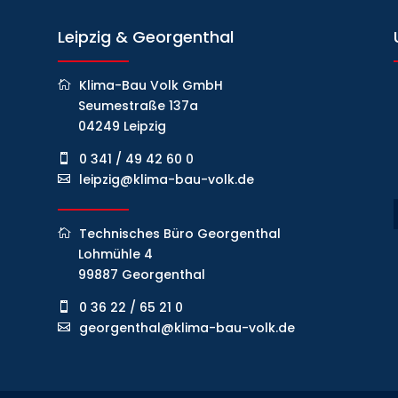
Leipzig & Georgenthal
Klima-Bau Volk GmbH
Seumestraße 137a
04249 Leipzig
0 341 / 49 42 60 0
leipzig@klima-bau-volk.de
Technisches Büro Georgenthal
Lohmühle 4
99887 Georgenthal
0 36 22 / 65 21 0
georgenthal@klima-bau-volk.de