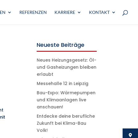
GEN
REFERENZEN
KARRIERE
KONTAKT
Neueste Beiträge
Neues Heizungsgesetz: Öl-
und Gasheizungen bleiben
erlaubt
Messehalle 12 in Leipzig
Bau-Expo: Wärmepumpen
und Klimaanlagen live
anschauen!
ht
Entdecke deine berufliche
mit
Zukunft bei Klima-Bau
d
Volk!