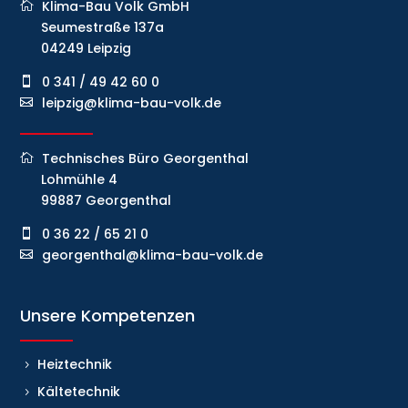
Klima-Bau Volk GmbH
Seumestraße 137a
04249 Leipzig
0 341 / 49 42 60 0
leipzig@klima-bau-volk.de
Technisches Büro Georgenthal
Lohmühle 4
99887 Georgenthal
0 36 22 / 65 21 0
georgenthal@klima-bau-volk.de
Unsere Kompetenzen
Heiztechnik
Kältetechnik